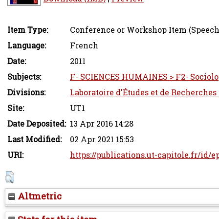
Item Type:
Conference or Workshop Item (Speech
Language:
French
Date:
2011
Subjects:
F- SCIENCES HUMAINES > F2- Sociolo
Divisions:
Laboratoire d'Études et de Recherches 
Site:
UT1
Date Deposited:
13 Apr 2016 14:28
Last Modified:
02 Apr 2021 15:53
URI:
https://publications.ut-capitole.fr/id/e
Altmetric