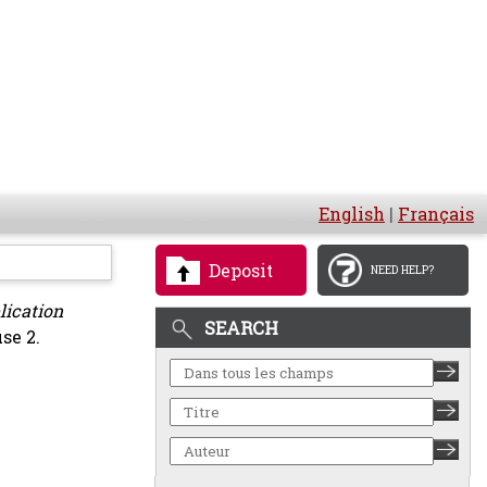
English
|
Français
Deposit
NEED HELP?
lication
SEARCH
se 2.