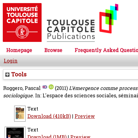
Homepage
Browse
Frequently Asked Questi
Login
Tools
Roggero, Pascal
(2011)
L’émergence comme processus
sociologique.
In: L'espace des sciences sociales, séminai
Text
Download (410kB)
|
Preview
Text
Download (1MB)
|
Preview