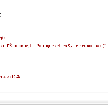
)
gie
sur l'Économie, les Politiques et les Systèmes sociaux (T
print/21426