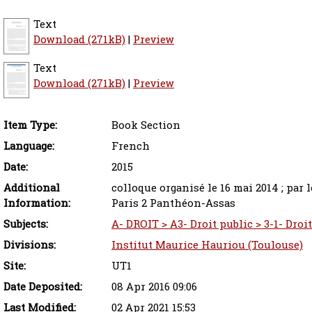
Text
Download (271kB)
|
Preview
Text
Download (271kB)
|
Preview
Item Type:
Book Section
Language:
French
Date:
2015
Additional
colloque organisé le 16 mai 2014 ; par l
Information:
Paris 2 Panthéon-Assas
Subjects:
A- DROIT > A3- Droit public > 3-1- Droi
Divisions:
Institut Maurice Hauriou (Toulouse)
Site:
UT1
Date Deposited:
08 Apr 2016 09:06
Last Modified:
02 Apr 2021 15:53