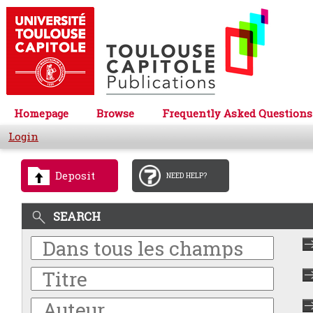
Homepage
Browse
Frequently Asked Questions
Login
Deposit
NEED HELP?
SEARCH