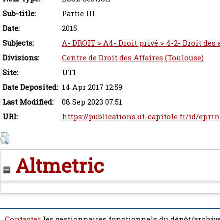
Sub-title:
Partie III
Date:
2015
Subjects:
A- DROIT > A4- Droit privé > 4-2- Droit des
Divisions:
Centre de Droit des Affaires (Toulouse)
Site:
UT1
Date Deposited:
14 Apr 2017 12:59
Last Modified:
08 Sep 2023 07:51
URI:
https://publications.ut-capitole.fr/id/epri
Altmetric
Contacter
les gestionnaires fonctionnels du dépôt/archive