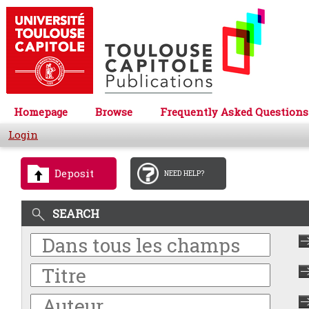
Homepage
Browse
Frequently Asked Questions
Login
Deposit
NEED HELP?
SEARCH