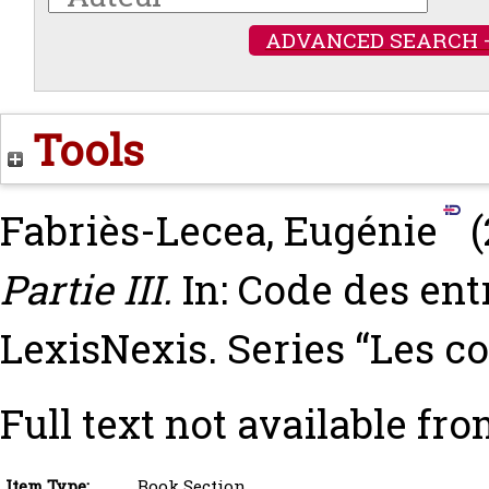
ADVANCED SEARCH 
Tools
Fabriès-Lecea, Eugénie
(
Partie III.
In: Code des entr
LexisNexis. Series “Les c
Full text not available fro
Item Type:
Book Section