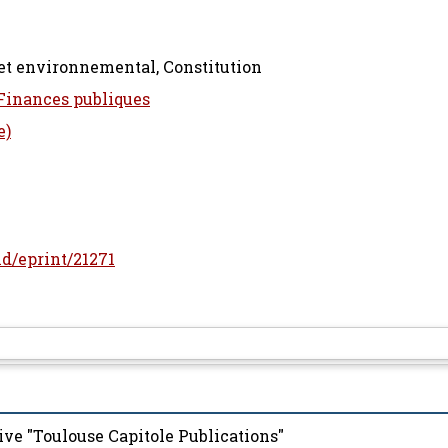
et environnemental, Constitution
 Finances publiques
e)
/id/eprint/21271
ive "Toulouse Capitole Publications"