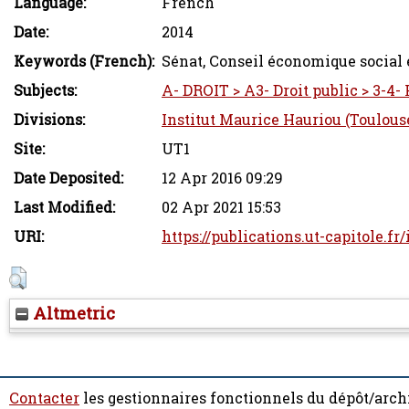
Language:
French
Date:
2014
Keywords (French):
Sénat, Conseil économique social 
Subjects:
A- DROIT > A3- Droit public > 3-4-
Divisions:
Institut Maurice Hauriou (Toulous
Site:
UT1
Date Deposited:
12 Apr 2016 09:29
Last Modified:
02 Apr 2021 15:53
URI:
https://publications.ut-capitole.fr
Altmetric
Contacter
les gestionnaires fonctionnels du dépôt/arch