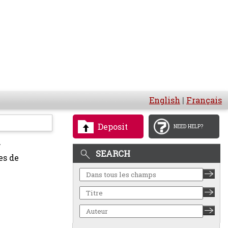
English
|
Français
Deposit
NEED HELP?
SEARCH
es de