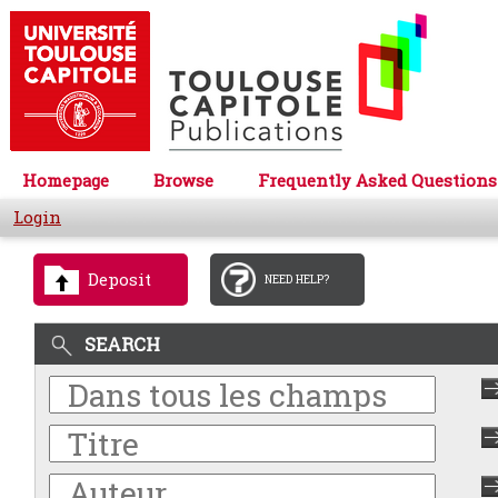
Homepage
Browse
Frequently Asked Questions
Login
Deposit
NEED HELP?
SEARCH