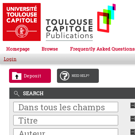
Homepage
Browse
Frequently Asked Questions
Login
Deposit
NEED HELP?
SEARCH