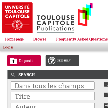
Homepage
Browse
Frequently Asked Questions
Login
Deposit
NEED HELP?
SEARCH