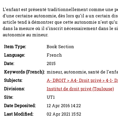
L'enfant est présenté traditionnellement comme une per
d'une certaine autonomie, dès lors qu'il a un certain di
article tend à démontrer que cette autonomie n'est qu'u
dans la mesure où il s'inscrit nécessairement dans le sil
autonomie au mineur.
Item Type:
Book Section
Language:
French
Date:
2015
Keywords (French):
mineur, autonomie, santé de l'enf
Subjects:
A- DROIT > A4- Droit privé > 4-1- Dr
Divisions:
Institut de droit privé (Toulouse)
Site:
UT1
Date Deposited:
12 Apr 2016 14:22
Last Modified:
02 Apr 2021 15:52