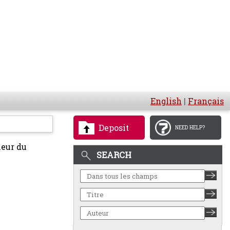
English
|
Français
Deposit
NEED HELP?
neur du
SEARCH