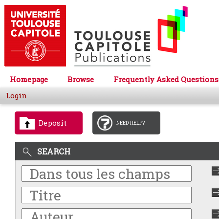
Homepage
Browse
Frequently Asked Questions
Login
Deposit
NEED HELP?
SEARCH