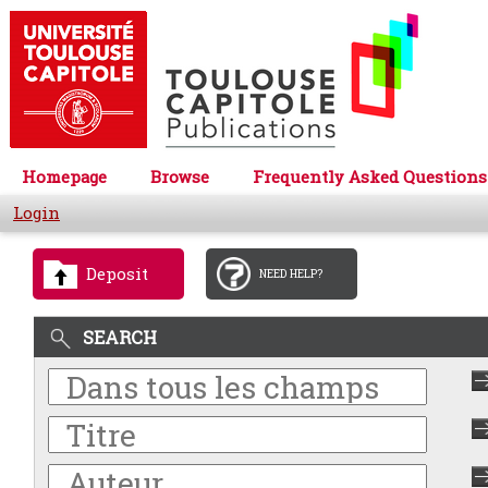
Homepage
Browse
Frequently Asked Questions
Login
Deposit
NEED HELP?
SEARCH