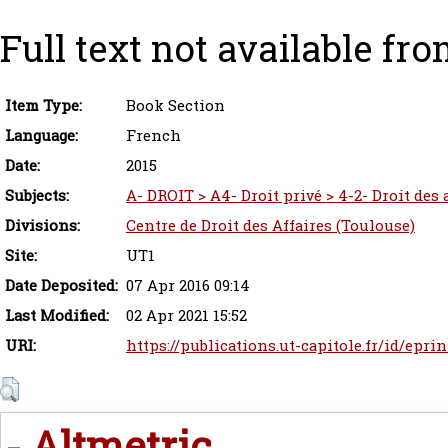
Full text not available fro
Item Type:
Book Section
Language:
French
Date:
2015
Subjects:
A- DROIT > A4- Droit privé > 4-2- Droit des
Divisions:
Centre de Droit des Affaires (Toulouse)
Site:
UT1
Date Deposited:
07 Apr 2016 09:14
Last Modified:
02 Apr 2021 15:52
URI:
https://publications.ut-capitole.fr/id/eprin
Altmetric