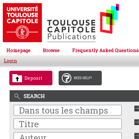
Homepage
Browse
Frequently Asked Questions
Login
Deposit
NEED HELP?
SEARCH