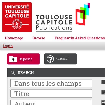
Homepage
Browse
Frequently Asked Questions
Login
Deposit
NEED HELP?
SEARCH