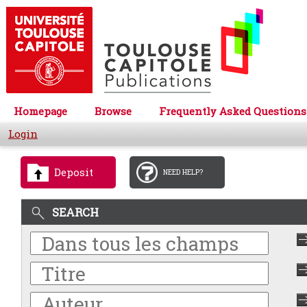
Homepage
Browse
Frequently Asked Questions
Login
Deposit
NEED HELP?
SEARCH