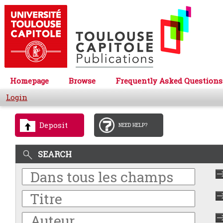
Homepage
Browse
Frequently Asked Questions
Login
Deposit
NEED HELP?
SEARCH