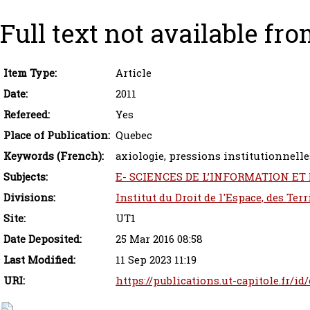
Full text not available fro
Item Type:
Article
Date:
2011
Refereed:
Yes
Place of Publication:
Quebec
Keywords (French):
axiologie, pressions institutionnell
Subjects:
E- SCIENCES DE L’INFORMATION ET 
Divisions:
Institut du Droit de l'Espace, des Ter
Site:
UT1
Date Deposited:
25 Mar 2016 08:58
Last Modified:
11 Sep 2023 11:19
URI:
https://publications.ut-capitole.fr/id