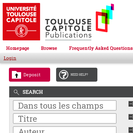
Homepage
Browse
Frequently Asked Questions
Login
Deposit
NEED HELP?
SEARCH