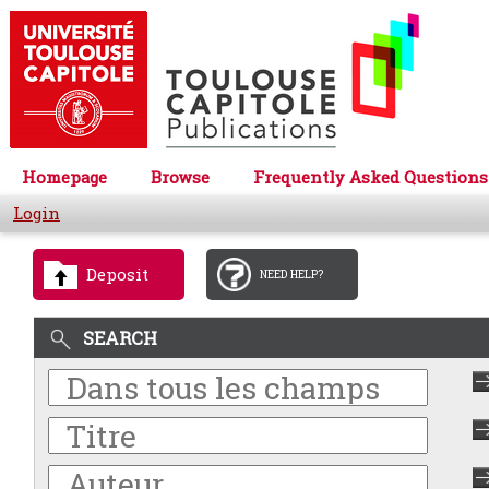
Homepage
Browse
Frequently Asked Questions
Login
Deposit
NEED HELP?
SEARCH