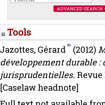
ADVANCED SEARCH 
Tools
Jazottes, Gérard
(2012)
M
développement durable : 
jurisprudentielles.
Revue 
[Caselaw headnote]
Full text not available fro