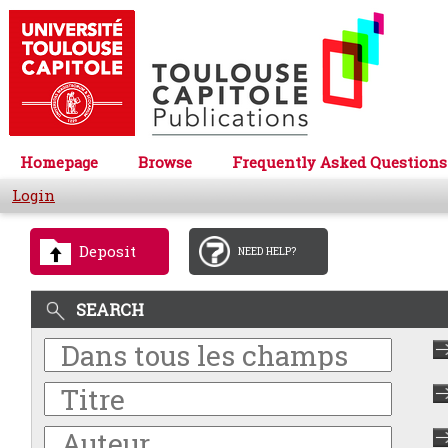
Homepage
Browse
Frequently Asked Questions
Login
Deposit
NEED HELP?
SEARCH