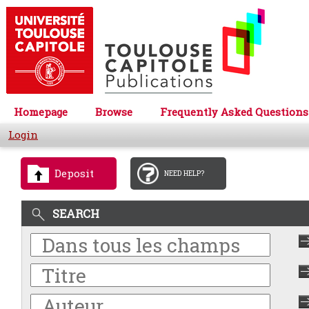
Homepage
Browse
Frequently Asked Questions
Login
Deposit
NEED HELP?
SEARCH