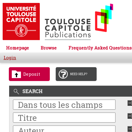
Homepage
Browse
Frequently Asked Questions
Login
Deposit
NEED HELP?
SEARCH