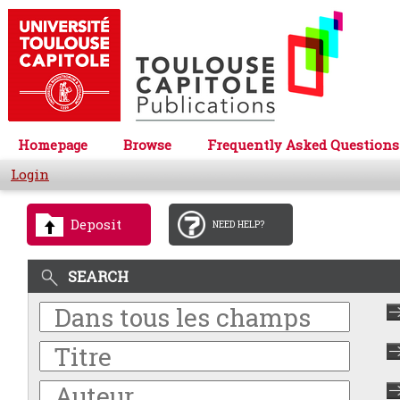
Homepage
Browse
Frequently Asked Questions
Login
Deposit
NEED HELP?
SEARCH