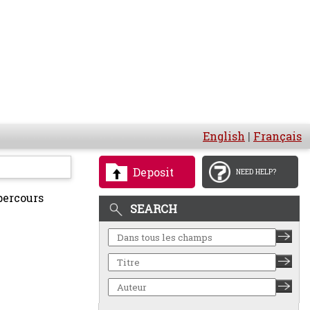
English
|
Français
Deposit
NEED HELP?
percours
SEARCH