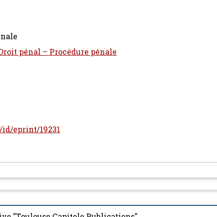
énale
 Droit pénal – Procédure pénale
r/id/eprint/19231
ive "Toulouse Capitole Publications"