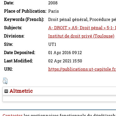
Date:
2008
Place of Publication:
Paris
Keywords (French):
Droit pénal général, Procédure p
Subjects:
A- DROIT > A5- Droit pénal > 5-1-
Divisions:
Institut de droit privé (Toulouse)
Site:
UT1
Date Deposited:
01 Apr 2016 09:12
Last Modified:
02 Apr 2021 15:50
URI:
https://publications.ut-capitole.f
Altmetric
Contacter
les gestionnaires fonctionnels du dépôt/arch