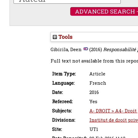
ADVANCED SEARCH 
Tools
Gibirila, Deen
(2016)
Responsabilité 
Full text not available from this repos
Item Type:
Article
Language:
French
Date:
2016
Refereed:
Yes
Subjects:
A- DROIT > A4- Droit 
Divisions:
Institut de droit pri
Site:
UT1