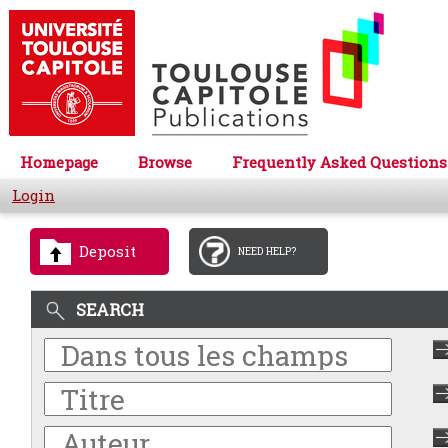
Homepage
Browse
Frequently Asked Questions
Login
Deposit
NEED HELP?
SEARCH