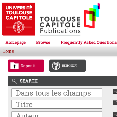
Homepage
Browse
Frequently Asked Questions
Login
Deposit
NEED HELP?
SEARCH