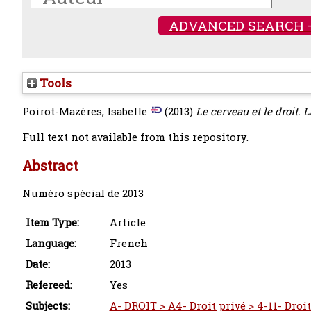
ADVANCED SEARCH 
Tools
Poirot-Mazères, Isabelle
(2013)
Le cerveau et le droit. L
Full text not available from this repository.
Abstract
Numéro spécial de 2013
Item Type:
Article
Language:
French
Date:
2013
Refereed:
Yes
Subjects:
A- DROIT > A4- Droit privé > 4-11- Droi