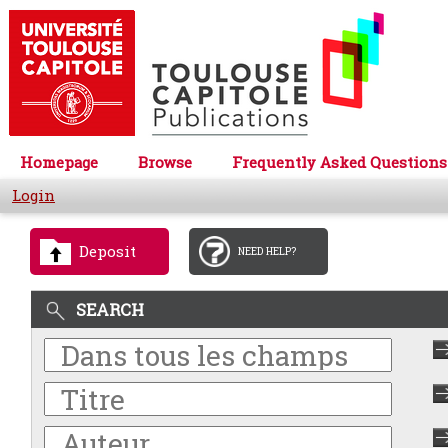
Homepage
Browse
Frequently Asked Questions
Login
Deposit
NEED HELP?
SEARCH