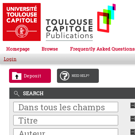
Homepage
Browse
Frequently Asked Questions
Login
Deposit
NEED HELP?
SEARCH