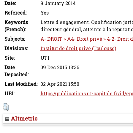
Date:
9 January 2014
Refereed:
Yes
Keywords
Lettre d'engagement. Qualification jurid
(French):
directeur général, atteinte à la réputati
Subjects:
A- DROIT > A4- Droit privé > 4-2- Droit 
Divisions:
Institut de droit privé (Toulouse)
Site:
UT1
Date
09 Dec 2015 13:36
Deposited:
Last Modified:
02 Apr 2021 15:50
URI:
https://publications.ut-capitole.fr/id/e
Altmetric