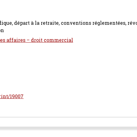
ique, départ à la retraite, conventions réglementées, rév
on
des affaires – droit commercial
print/19007