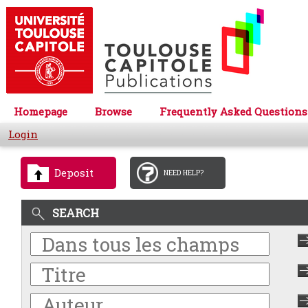
Homepage
Browse
Frequently Asked Questions
Login
Deposit
NEED HELP?
SEARCH