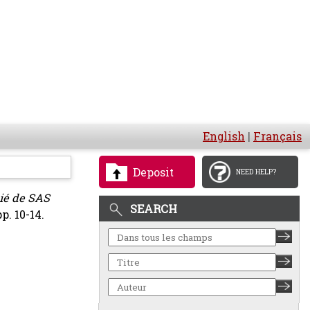
English
|
Français
Deposit
NEED HELP?
cié de SAS
SEARCH
p. 10-14.