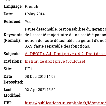
Language:
French
Date:
1 May 2014
Refereed:
Yes
Faute détachable, responsabilité du gérant d
Keywords
de l'associé majoritaire d'une société par ac
(French):
notion de faute détachable au gérant d'une S
SAS, faute séparable des fonctions.
Subjects:
A- DROIT > A4- Droit privé > 4-2- Droit des 
Divisions:
Institut de droit privé (Toulouse)
Site:
UT1
Date
08 Dec 2015 14:03
Deposited:
Last
02 Apr 2021 15:50
Modified:
URI:
https://publications.ut-capitole.fr/id/eprint