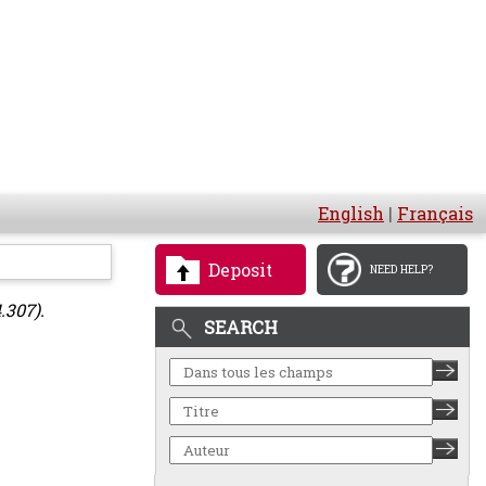
English
|
Français
Deposit
NEED HELP?
.307).
SEARCH