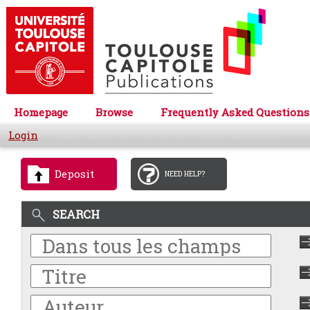
Homepage
Browse
Frequently Asked Questions
Login
Deposit
NEED HELP?
SEARCH