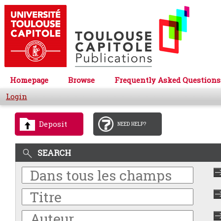
Homepage
Browse
Frequently Asked Questions
Login
Deposit
NEED HELP?
SEARCH