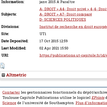
Information:
janv. 2015 A Paraître
A- DROIT > A4- Droit privé > 4-4- Droit
Subjects:
A- DROIT > A7- Droit comparé
D- SCIENCES POLITIQUES
Divisions:
Institut de recherche en droit europé
Site:
UT1
Date Deposited:
17 Oct 2015 12:59
Last Modified:
02 Apr 2021 15:50
URI:
https://publications.ut-capitole.fr/id
Altmetric
Contacter
les gestionnaires fonctionnels du dépôt/archive
Toulouse Capitole Publications utilise le logiciel
EPrints
d
Science
de l'université de Southampton.
Plus d'informatio