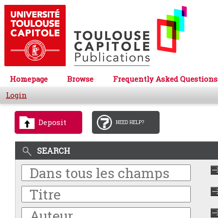
Homepage
Browse
Frequently Asked Questions
Login
Deposit
NEED HELP?
SEARCH