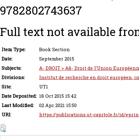
9782802743637
Full text not available fro
Item Type:
Book Section
Date:
September 2015
Subjects:
A- DROIT > A8- Droit de l’Union Européen
Divisions:
Institut de recherche en droit européen, i
Site:
UT1
Date Deposited:
18 Oct 2015 15:42
Last Modified:
02 Apr 2021 15:50
URI:
https://publications.ut-capitole.fr/id/eprin