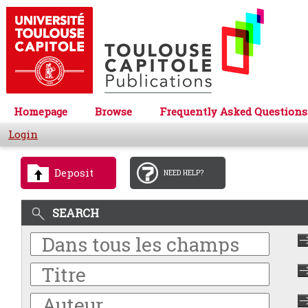
Homepage
Browse
Frequently Asked Questions
Login
Deposit
NEED HELP?
SEARCH