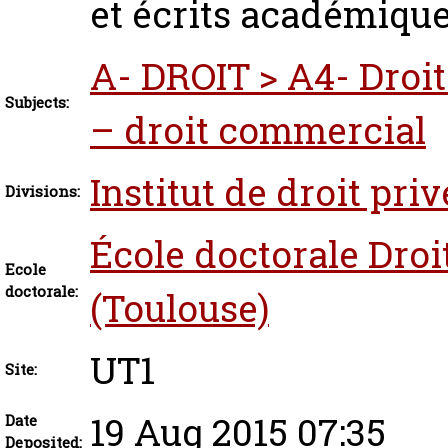
et écrits académiqu
A- DROIT > A4- Droit 
Subjects:
– droit commercial
Institut de droit pri
Divisions:
École doctorale Droi
Ecole
doctorale:
(Toulouse)
UT1
Site:
19 Aug 2015 07:35
Date
Deposited: