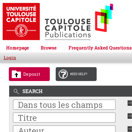
Homepage
Browse
Frequently Asked Questions
Login
Deposit
NEED HELP?
SEARCH