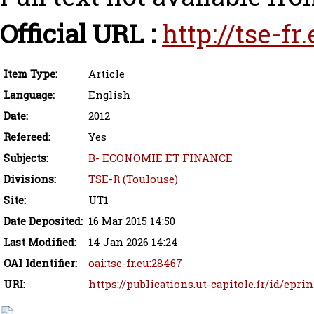
Official URL :
http://tse-f
Item Type:
Article
Language:
English
Date:
2012
Refereed:
Yes
Subjects:
B- ECONOMIE ET FINANCE
Divisions:
TSE-R (Toulouse)
Site:
UT1
Date Deposited:
16 Mar 2015 14:50
Last Modified:
14 Jan 2026 14:24
OAI Identifier:
oai:tse-fr.eu:28467
URI:
https://publications.ut-capitole.fr/id/epri