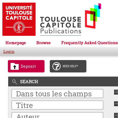
Homepage
Browse
Frequently Asked Questions
Login
Deposit
NEED HELP?
SEARCH