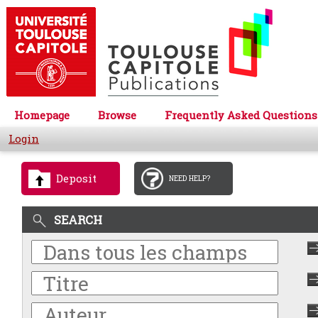
Homepage
Browse
Frequently Asked Questions
Login
Deposit
NEED HELP?
SEARCH