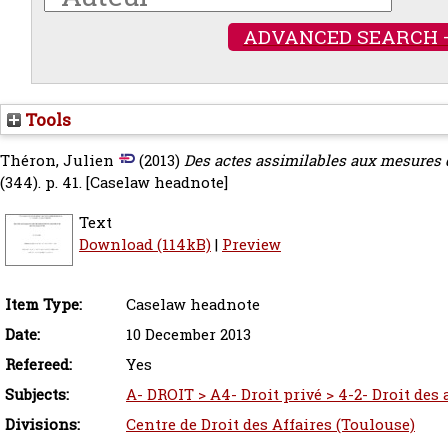
ADVANCED SEARCH 
Tools
Théron, Julien
(2013)
Des actes assimilables aux mesures d'
(344). p. 41.
[Caselaw headnote]
Text
Download (114kB)
|
Preview
Item Type:
Caselaw headnote
Date:
10 December 2013
Refereed:
Yes
Subjects:
A- DROIT > A4- Droit privé > 4-2- Droit des
Divisions:
Centre de Droit des Affaires (Toulouse)