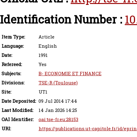
Identification Number :
10
Item Type:
Article
Language:
English
Date:
1991
Refereed:
Yes
Subjects:
B- ECONOMIE ET FINANCE
Divisions:
TSE-R (Toulouse)
Site:
UT1
Date Deposited:
09 Jul 2014 17:44
Last Modified:
14 Jan 2026 14:25
OAI Identifier:
oai:tse-fr.eu:28153
URI:
https://publications.ut-capitole.fr/id/eprin