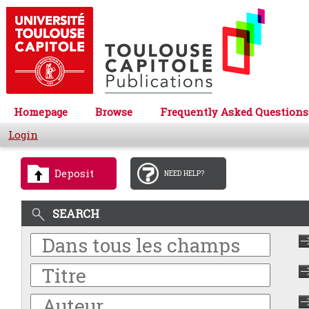
Homepage
Browse
Frequently Asked Questions
Login
Deposit
NEED HELP?
SEARCH