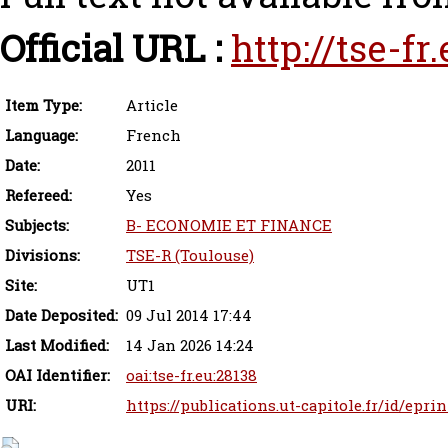
Official URL :
http://tse-f
Item Type:
Article
Language:
French
Date:
2011
Refereed:
Yes
Subjects:
B- ECONOMIE ET FINANCE
Divisions:
TSE-R (Toulouse)
Site:
UT1
Date Deposited:
09 Jul 2014 17:44
Last Modified:
14 Jan 2026 14:24
OAI Identifier:
oai:tse-fr.eu:28138
URI:
https://publications.ut-capitole.fr/id/eprin