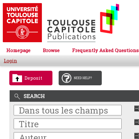
Homepage
Browse
Frequently Asked Questions
Login
Deposit
NEED HELP?
SEARCH