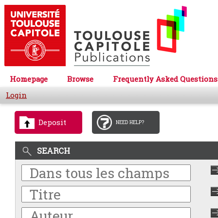
Homepage
Browse
Frequently Asked Questions
Login
Deposit
NEED HELP?
SEARCH