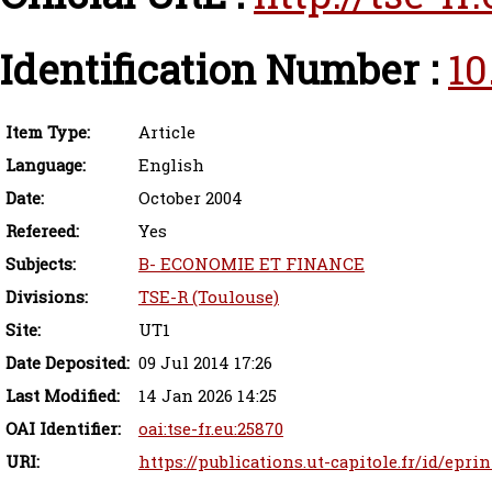
Identification Number :
10
Item Type:
Article
Language:
English
Date:
October 2004
Refereed:
Yes
Subjects:
B- ECONOMIE ET FINANCE
Divisions:
TSE-R (Toulouse)
Site:
UT1
Date Deposited:
09 Jul 2014 17:26
Last Modified:
14 Jan 2026 14:25
OAI Identifier:
oai:tse-fr.eu:25870
URI:
https://publications.ut-capitole.fr/id/eprin