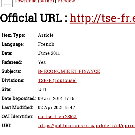
Download (301kB)
|
Preview
Official URL :
http://tse-f
Item Type:
Article
Language:
French
Date:
June 2011
Refereed:
Yes
Subjects:
B- ECONOMIE ET FINANCE
Divisions:
TSE-R (Toulouse)
Site:
UT1
Date Deposited:
09 Jul 2014 17:15
Last Modified:
02 Apr 2021 15:47
OAI Identifier:
oai:tse-fr.eu:23521
URI:
https://publications.ut-capitole.fr/id/eprin