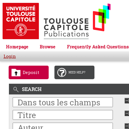
Homepage
Browse
Frequently Asked Questions
Login
Deposit
NEED HELP?
SEARCH