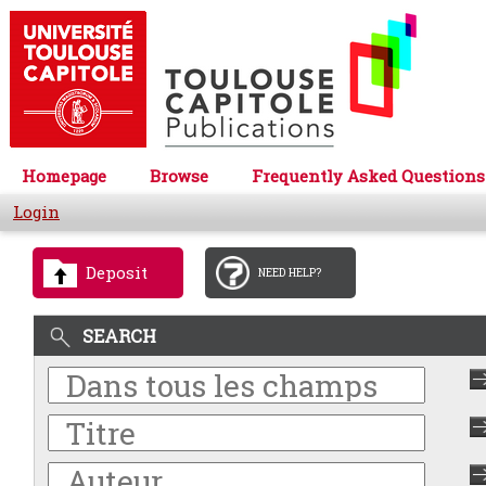
Homepage
Browse
Frequently Asked Questions
Login
Deposit
NEED HELP?
SEARCH