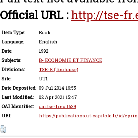
Official URL :
http://tse-f
Item Type:
Book
Language:
English
Date:
1992
Subjects:
B- ECONOMIE ET FINANCE
Divisions:
TSE-R (Toulouse)
Site:
UT1
Date Deposited:
09 Jul 2014 16:55
Last Modified:
02 Apr 2021 15:47
OAI Identifier:
oai:tse-fr.eu:1539
URI:
https://publications.ut-capitole.fr/id/epri