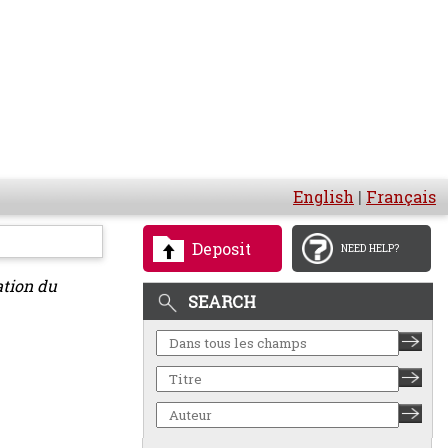
English
|
Français
Deposit
NEED HELP?
tion du
SEARCH