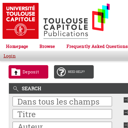
Homepage
Browse
Frequently Asked Questions
Login
Deposit
NEED HELP?
SEARCH