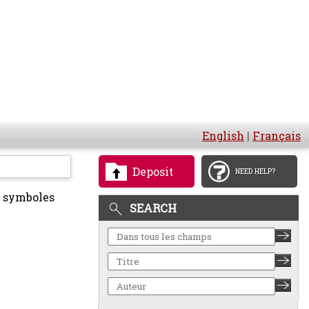
English
|
Français
Deposit
NEED HELP?
et symboles
SEARCH