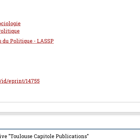
ciologie
olitique
s du Politique - LASSP
r/id/eprint/14755
ive "Toulouse Capitole Publications"