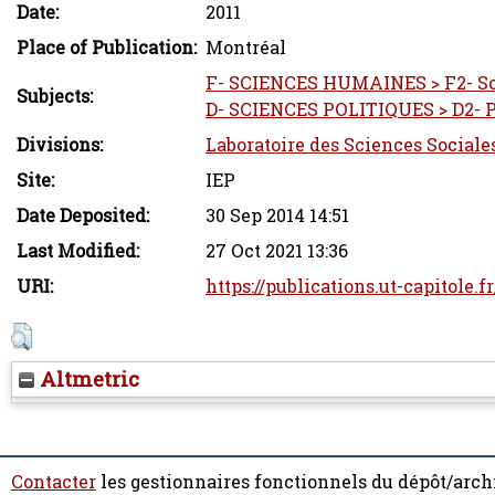
Date:
2011
Place of Publication:
Montréal
F- SCIENCES HUMAINES > F2- So
Subjects:
D- SCIENCES POLITIQUES > D2- P
Divisions:
Laboratoire des Sciences Sociale
Site:
IEP
Date Deposited:
30 Sep 2014 14:51
Last Modified:
27 Oct 2021 13:36
URI:
https://publications.ut-capitole.f
Altmetric
Contacter
les gestionnaires fonctionnels du dépôt/arch