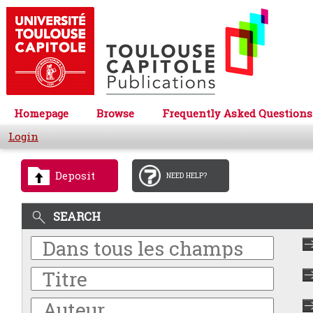
Homepage
Browse
Frequently Asked Questions
Login
Deposit
NEED HELP?
SEARCH