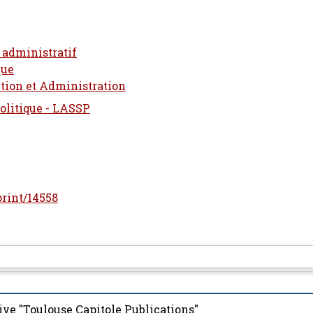
t administratif
que
tion et Administration
Politique - LASSP
print/14558
ive "Toulouse Capitole Publications"