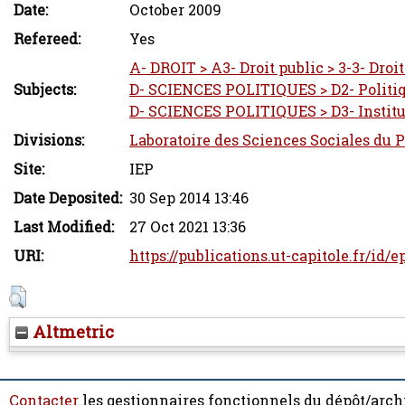
Date:
October 2009
Refereed:
Yes
A- DROIT > A3- Droit public > 3-3- Droi
Subjects:
D- SCIENCES POLITIQUES > D2- Politi
D- SCIENCES POLITIQUES > D3- Institu
Divisions:
Laboratoire des Sciences Sociales du 
Site:
IEP
Date Deposited:
30 Sep 2014 13:46
Last Modified:
27 Oct 2021 13:36
URI:
https://publications.ut-capitole.fr/id/e
Altmetric
Contacter
les gestionnaires fonctionnels du dépôt/arch