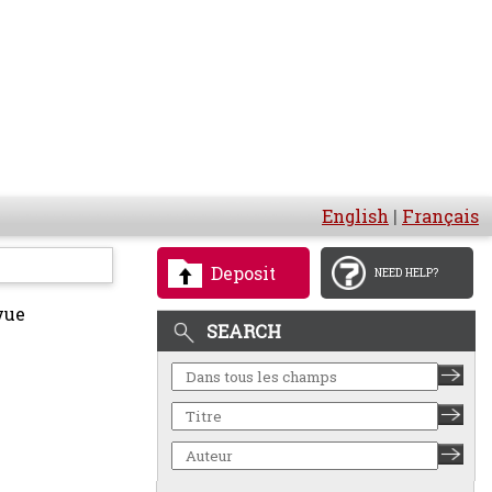
English
|
Français
Deposit
NEED HELP?
vue
SEARCH