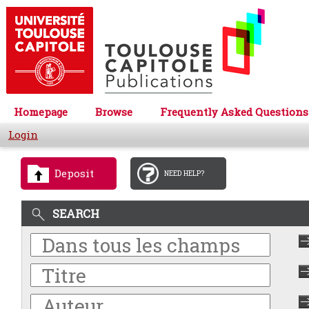
Homepage
Browse
Frequently Asked Questions
Login
Deposit
NEED HELP?
SEARCH