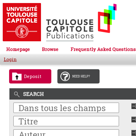
Homepage
Browse
Frequently Asked Questions
Login
Deposit
NEED HELP?
SEARCH