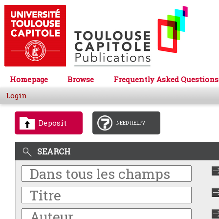
Homepage
Browse
Frequently Asked Questions
Login
Deposit
NEED HELP?
SEARCH