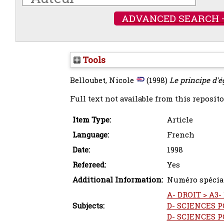
ADVANCED SEARCH 
Tools
Belloubet, Nicole
(1998)
Le principe d'ég
Full text not available from this reposito
Item Type:
Article
Language:
French
Date:
1998
Refereed:
Yes
Additional Information:
Numéro spécial
A- DROIT > A3- 
Subjects:
D- SCIENCES PO
D- SCIENCES PO