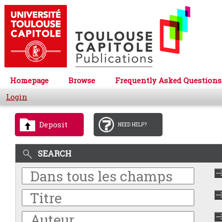
Homepage
Browse
Frequently Asked Questions
Login
Deposit
NEED HELP?
SEARCH